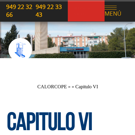
949 22 32
949 22 33
acceso a
MENÚ
66
43
socios
CALORCOPE
» » Capitulo VI
CAPITULO VI