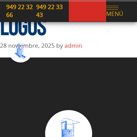
949 22 32
949 22 33
acceso a
MENÚ
66
43
socios
LOGOS
28 noviembre, 2025
by
admin