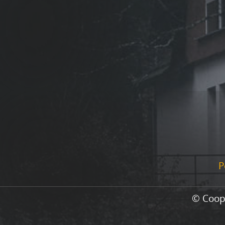
P
© Coop