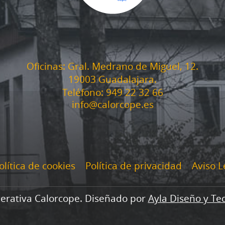
Oficinas: Gral. Medrano de Miguel, 12.
19003 Guadalajara.
Teléfono: 949 22 32 66
info@calorcope.es
olítica de cookies
Política de privacidad
Aviso L
erativa Calorcope. Diseñado por
Ayla Diseño y Te